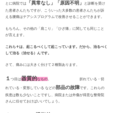
「異常なし」「原因不明」
とに病院では
と診断を受け
た患者さんたちですが、こういった大多数の患者さんたちが訴
える腰痛はテアシスプログラムで改善させることができます。
もちろん、その他の「肩こり」「ひざ痛」に関しても同じこと
が言えます。
これら↑は、起こるべくして起こっています。
だから、治るべく
して治る（治せる）んです。
さて、痛みには大きく分けて２種類あります。
１
器質的
つ目は
なもの
。 折れている・切
部品の故障
れている・変形している などの
です。これらの
疾患は数も少ないことですし、病院または外傷が得意な整骨院
さんに任せておけばいいでしょう。