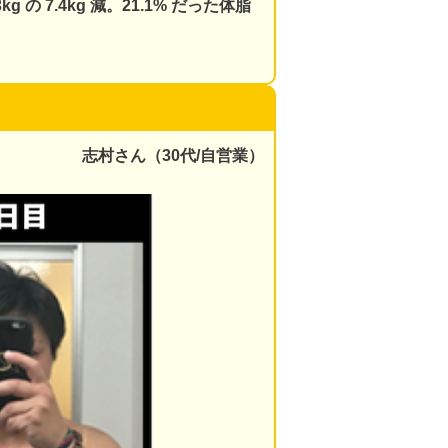
 の 7.4kg 減。
21.1% だった体脂
志村さん（30代/自営業）