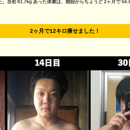
た。
当初 61.7kg あった体重は、開始からちょうど 2ヶ月で 54.3kg
2ヶ月で12キロ痩せました！